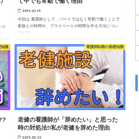
の
て中でも常勤で働く理由
2019.03.19
今回は 看護師として、パートではなく常勤で働くことで
家族との時間や、プライベートの時間を作る方法につい
いて
てお話…
伝え
礎知識
看護師転職の基礎知識
??
老健の看護師が「辞めたい」と思った
時の対処法!!私が老健を辞めた理由
2019.02.23