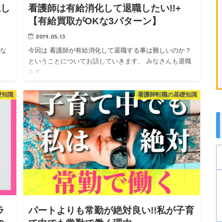
職し
看護師は有給消化して退職したい!!+
【有給買取がOKな3パターン】
2019.05.13
スな
今回は 看護師が有給消化して退職する事は難しいのか？
ということについてお話していきます。 みなさんも退職
をす…
礎知識
看護師転職の基礎知識
ラ
パートよりも常勤が絶対良い!!私が子育