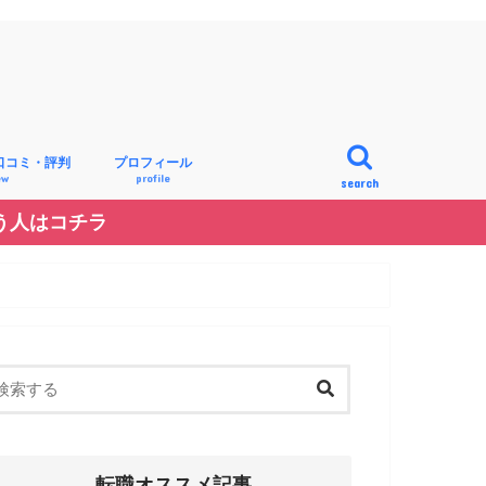
口コミ・評判
プロフィール
ew
profile
search
う人はコチラ
記事を書いてる”私”のプロフィール
看護師れもんのプロフィール
転職オススメ記事