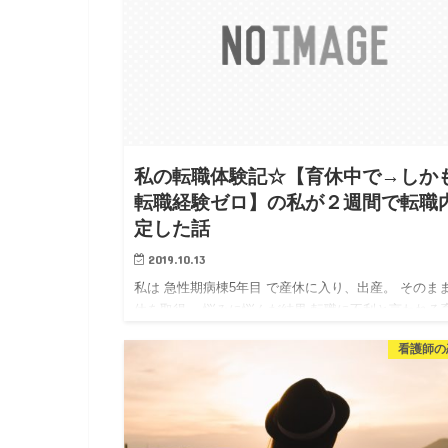
私の転職体験記☆【育休中で→しか
転職経験ゼロ】の私が２週間で転職
定した話
2019.10.13
私は 急性期病棟5年目 で産休に入り、出産。 そのま
休を取得。 悩みに悩んだ結果 転職に不利と言われる
休…
看護師の