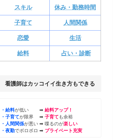
スキル
休み・勤務時間
子育て
人間関係
恋愛
生活
給料
占い・診断
看護師はカッコイイ生き方もできる
・給料
が低い ➡︎
給料アップ！
・子育て
が限界 ➡︎
子育て
も余裕
・人間関係
が悪い ➡︎ 喋るのが
楽しい
・夜勤
でボロボロ ➡︎
プライベート充実