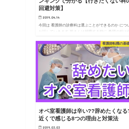
ンキングで分かる【行きたくない科
回避対策】
2019.04.14
今回は 看護師の診療科は選ぶことができるのか につ
お話していきます 皆さんは就職する時に 希望の科は
た…
看護師転職の基
オペ室看護師は辛い??辞めたくなる
近くで感じる8つの理由と対策法
2019.03.03