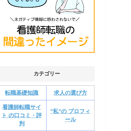
カテゴリー
転職基礎知識
求人の選び方
看護師転職サイ
"私"の プロフィ
ト の口コミ・評
ール
判