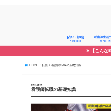
[占い・診断]
看護師生活
forecast
nurse-lif
【こんな
診断
占い
子育て
生活
恋愛
HOME
転職
看護師転職の基礎知識
看護師転職の基礎知識
看護師転職の基