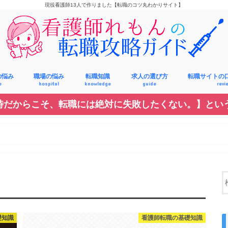
現役看護師13人で作りました【転職のコツ丸わかりサイト】
の悩み
職場の悩み
転職知識
求人の選び方
転職サイトの
e
hospital
knowledge
guide
revi
時だからこそ、転職には絶対に失敗したくない。】とい
給料
対人関係
休み・勤務時間
スキル
礎知識
看護師転職の基礎知識