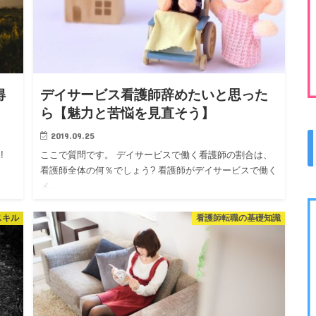
得
デイサービス看護師辞めたいと思った
ら【魅力と苦悩を見直そう】
2019.09.25
!!
ここで質問です。 デイサービスで働く看護師の割合は、
看護師全体の何％でしょう? 看護師がデイサービスで働く
メ…
スキル
看護師転職の基礎知識