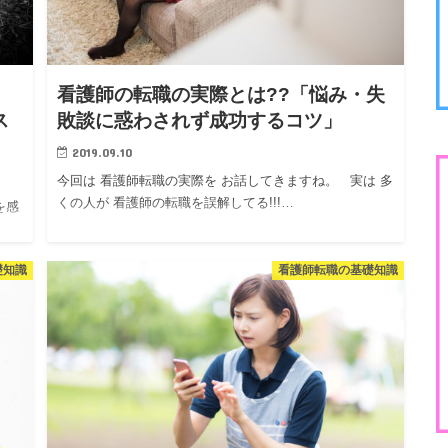
看護師の転職の実際とは??「悩み・失
ス
敗談に惑わされず成功するコツ」
2019.09.10
今回は 看護師転職の実際を お話してきますね。 実は 多
くの人が 看護師の転職を誤解してる!!!…
を感
礎知識
看護師転職の基礎知識