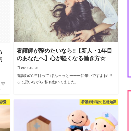
看護師が辞めたいなら!!【新人・1年目
も
のあなたへ】心が軽くなる働き方☆
内
2019.10.04
看護師の1年目って ほんっっとーーーに辛いですよね!!!!
って思いながら 私も働いてました。 …
ま育
育
恋愛
看護師転職の基礎知識