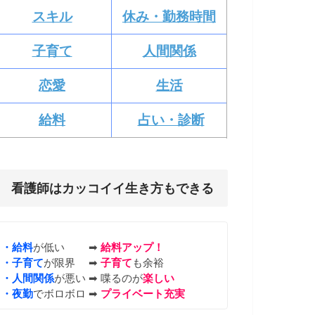
スキル
休み・勤務時間
子育て
人間関係
恋愛
生活
給料
占い・診断
看護師はカッコイイ生き方もできる
・給料
が低い ➡︎
給料アップ！
・子育て
が限界 ➡︎
子育て
も余裕
・人間関係
が悪い ➡︎ 喋るのが
楽しい
・夜勤
でボロボロ ➡︎
プライベート充実