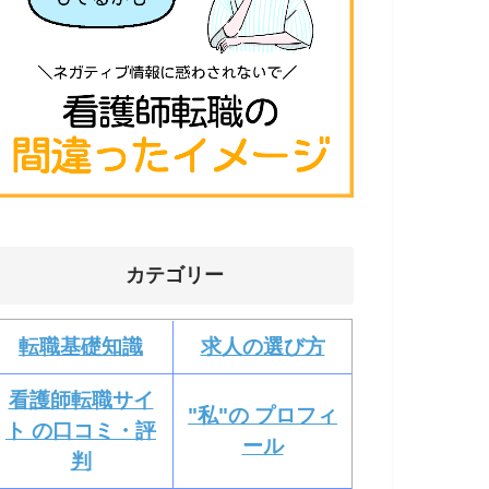
カテゴリー
転職基礎知識
求人の選び方
看護師転職サイ
"私"の プロフィ
ト の口コミ・評
ール
判