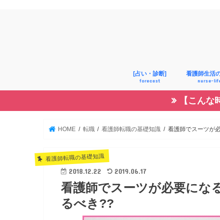
[占い・診断]
看護師生活
forecast
nurse-lif
【こんな
診断
占い
子育て
生活
恋愛
HOME
転職
看護師転職の基礎知識
看護師でスーツが必
看護師転職の基礎知識
2018.12.22
2019.06.17
看護師でスーツが必要になる
るべき??