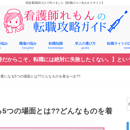
現役看護師13人で作りました【転職のコツ丸わかりサイト】
の悩み
職場の悩み
転職知識
求人の選び方
転職サイトの
e
hospital
knowledge
guide
revi
時だからこそ、転職には絶対に失敗したくない。】とい
給料
対人関係
休み・勤務時間
スキル
要になる5つの場面とは??どんなものを着るべき??
5つの場面とは??どんなものを着