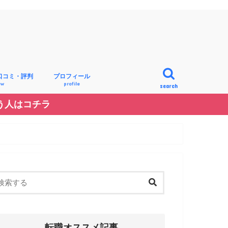
口コミ・評判
プロフィール
ew
profile
search
う人はコチラ
記事を書いてる”私”のプロフィール
看護師れもんのプロフィール
転職オススメ記事