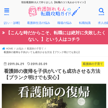
現役看護師13人で作りました【転職のコツ丸わかりサイト】
menu
search
[占い・診断]
看護師生活の悩み
職場の悩み
転職知識
求人の
【こんな時だからこそ、転職には絶対に失敗したく
ない。】という人はコチラ
HOME
お悩み
看護師の子育て
看護師の復帰を子供がいても成功させる方法【ブランク明けでも安心】
2019.04.29
2019.05.09
看護師の子育て
看護師の復帰を子供がいても成功させる方法
【ブランク明けでも安心】