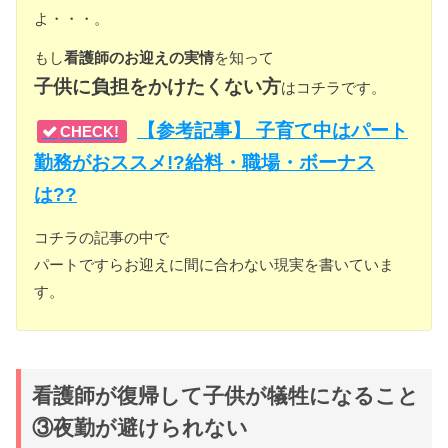
よ・・・。
もし
看護師のお迎えの実情
を知って
子供に負担をかけたくない方
はコチラです。
【参考記事】 子育て中はパート
CHECK!
勤務がおススメ!?給料・職場・ボーナス
は??
コチラの記事の中で
パートですらお迎えに間に合わない現実を書いていま
す。
看護師が復帰して子供が犠牲になること
③夜勤が避けられない