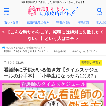
現役看護師13人で作りました【転職のコツ丸わかりサイト】
menu
search
[占い・診断]
看護師生活の悩み
職場の悩み
転職知識
求人の
【こんな時だからこそ、転職には絶対に失敗したく
ない。】という人はコチラ
HOME
お悩み
看護師の子育て
看護師に子供がいる働き方【タイムスケジュールのお手本】「小学生になったら〇〇!?」
2019.03.24
看護師の子育て
看護師に子供がいる働き方【タイムスケジュ
ールのお手本】「小学生になったら〇〇!?」