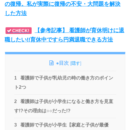
の復帰。私が実際に復帰の不安・大問題を解決
した方法
【参考記事】 看護師が育休明けに退
CHECK!
職したい!!育休中ですら円満退職できる方法
●目次
[
隠す
]
1
看護師で子供が乳幼児の時の働き方のポイン
ト2つ
2
看護師は子供が小学生になると働き方を見直
す!?その理由は○○だった!?
3
看護師で子供が小学生【家庭と子供が最優