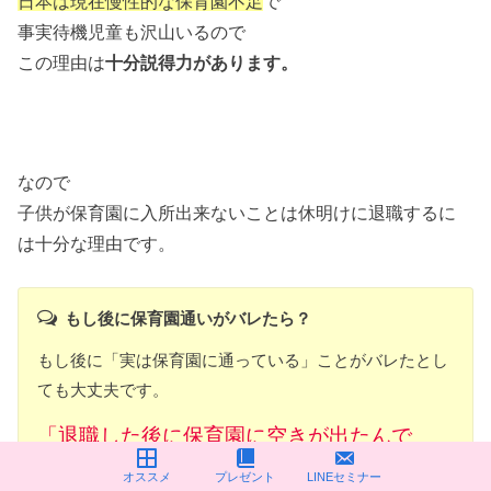
日本は現在慢性的な保育園不足
で
事実待機児童も沢山いるので
この理由は
十分説得力があります。
なので
子供が保育園に入所出来ないことは休明けに退職するに
は十分な理由です。
もし後に保育園通いがバレたら？
もし後に「実は保育園に通っている」ことがバレたとし
ても大丈夫です。
「退職した後に保育園に空きが出たんで
す〜」でOKですし
オススメ
プレゼント
LINEセミナー