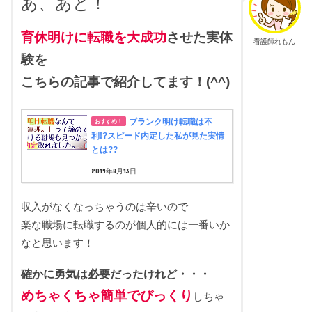
あ、あと！
育休明けに転職を大成功
させた実体
看護師れもん
験を
こちらの記事で紹介してます！(^^)
ブランク明け転職は不
利!?スピード内定した私が見た実情
とは??
2019年8月13日
収入がなくなっちゃうのは辛いので
楽な職場に転職するのが個人的には一番いか
なと思います！
確かに勇気は必要だったけれど・・・
めちゃくちゃ簡単でびっくり
しちゃ