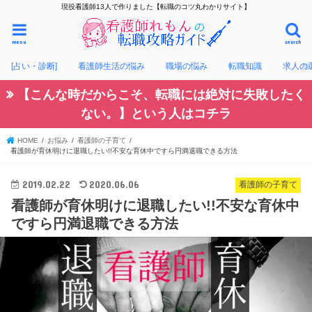
現役看護師13人で作りました【転職のコツ丸わかりサイト】
menu
search
[占い・診断]
看護師生活の悩み
職場の悩み
転職知識
求人の
【こんな時だからこそ、転職には絶対に失敗したく
ない。】という人はコチラ
HOME
お悩み
看護師の子育て
看護師が育休明けに退職したい!!不安な育休中ですら円満退職できる方法
2019.02.22
2020.06.06
看護師の子育て
看護師が育休明けに退職したい!!不安な育休中
ですら円満退職できる方法