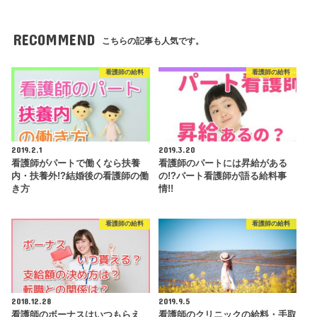
RECOMMEND
こちらの記事も人気です。
看護師の給料
看護師の給料
2019.2.1
2019.3.20
看護師がパートで働くなら扶養
看護師のパートには昇給がある
内・扶養外!?結婚後の看護師の働
の!?パート看護師が語る給料事
き方
情!!
看護師の給料
看護師の給料
2018.12.28
2019.9.5
看護師のボーナスはいつもらえ
看護師のクリニックの給料・手取