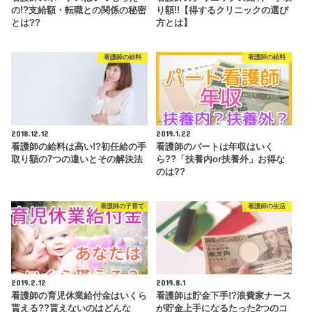
の!?支給額・転職との関係の秘密
り額!!【得するクリニックの選び
とは??
方とは】
看護師の給料
看護師の給料
2018.12.12
2019.1.22
看護師の給料は高い!?初任給の手
看護師のパートは年収はいく
取り額の7つの違いとその解決法
ら??「扶養内or扶養外」お得な
のは??
看護師の子育て
看護師の生活
2019.2.12
2019.8.1
看護師の育児休業給付金はいくら
看護師は貯金下手!?浪費家ナース
貰える??貰えないのはどんな
が貯金上手になるたった2つのコ