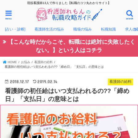
現役看護師13人で作りました【転職のコツ丸わかりサイト】
menu
search
[占い・診断]
看護師生活の悩み
職場の悩み
転職知識
求人の
【こんな時だからこそ、転職には絶対に失敗したく
ない。】という人はコチラ
HOME
お悩み
看護師の給料
看護師の初任給はいつ支払われるの??「締め日」「支払日」の意味とは
2018.12.17
2019.02.14
看護師の給料
看護師の初任給はいつ支払われるの??「締め
日」「支払日」の意味とは