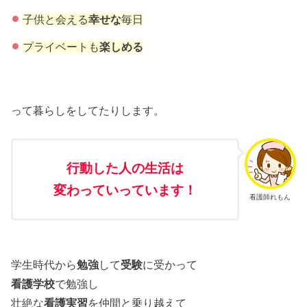
子供と会える
幸せな
毎日
プライベートも
楽しめる
って暮らしをしてたりします。
行動した人の生活は
変わっていっています！
看護師れもん
学生時代から
勉強
して
受験
に受かって
看護学校
で勉強し
壮絶な
看護実習
を仲間と乗り越えて