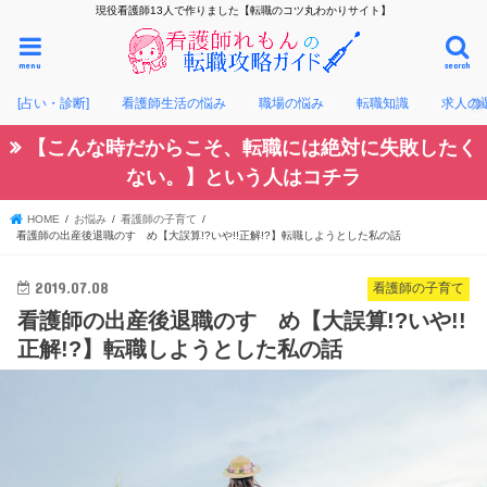
現役看護師13人で作りました【転職のコツ丸わかりサイト】
menu
search
[占い・診断]
看護師生活の悩み
職場の悩み
転職知識
求人の
【こんな時だからこそ、転職には絶対に失敗したく
ない。】という人はコチラ
HOME
お悩み
看護師の子育て
看護師の出産後退職のすゝめ【大誤算!?いや!!正解!?】転職しようとした私の話
2019.07.08
看護師の子育て
看護師の出産後退職のすゝめ【大誤算!?いや!!
正解!?】転職しようとした私の話