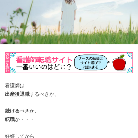
看護師は
出産後退職
するべきか、
続ける
べきか、
転職
か・・・
妊娠してから