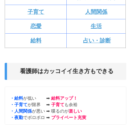
子育て
人間関係
恋愛
生活
給料
占い・診断
看護師はカッコイイ生き方もできる
・給料
が低い ➡︎
給料アップ！
・子育て
が限界 ➡︎
子育て
も余裕
・人間関係
が悪い ➡︎ 喋るのが
楽しい
・夜勤
でボロボロ ➡︎
プライベート充実