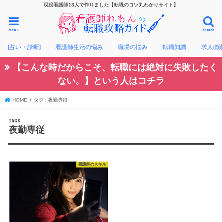
現役看護師13人で作りました【転職のコツ丸わかりサイト】
menu
search
[占い・診断]
看護師生活の悩み
職場の悩み
転職知識
求人の
【こんな時だからこそ、転職には絶対に失敗したく
ない。】という人はコチラ
HOME
タグ : 夜勤専従
夜勤専従
看護師のスキル